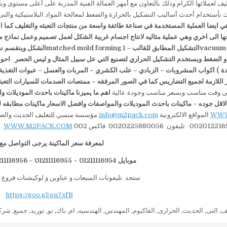
ليف لعملائها الكرام وذلك بالتعاون مع أمهر العمالة الفنية المدربة على أعلى مستوى وب
لك بأستخدام أحدث أساليب التشكيل بالحرارة والضعط لمعالجة المواد البلاستيكية والتى
ي ايضا العملية المستخدمة
في صناعة طائفة واسعة من منتجات التعبئه والتغليف كما ا
ها الى
اخري وهي عملية مثاليه لانتاج اجسام غريبة الشكل
لعمل تصميم وعمل نماذج م
vacuum 
التشكيل المطابق للقالب
–
1
matched mold forming
الشكل وينقسم
نظ
 و الضغط ويستخدم التشكيل
الحراري لتصنيع التي عل سبيل المثال و ليس الحصر
احوا
ة ) اكواب المشروبات – الزبادي – علب الكشري – المربات والعسل – عبوات التغذية
اللازمة لجميع التضاريس كما في الصور المرفقه
–
ممتصات الصدمات للسيارات
التعب
فى وقت مناسب وبسعر مناسب وجودة عالية
اهم ما يميزنا
ماكينات باحدث الموديلات و
لاقل جوده
–
ماكينات باحدث الموديلات والمواصفات وافضل الاسعار ماكينات مطابقه 
WWW
المواقع الالكترونية
info@m2pack.com
مؤسسة منسي للتغليف الحديث والصناعات الهندسية يشرفنا تلقى استفساراتكم : مهندس/ منسى للتواصل
WWW.M2PACK.COM
لمعرفة سعر الماكينة يرجى التواصل مع 
موبايل 01211116954 – 01211116955 – 012
1116956 — 01211116958
1
ستجد تليفونات المبيعات و عناوين و لوكيشنات فروع 
https://goo.gl/en7xfB
يف
,
التى
,
الحديث
,
الحرارى
,
الفاكيوم
,
المهندس
,
الهندسيه
,
ام
,
باك
,
تو
,
توريد
,
جميع
,
شرك