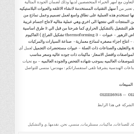
التعاون مع امهر الخبراء المتخصصين لديها وذلك لضمان الجودة المثالية
 تعتبر من
أ
سهل التقنيات المستخدمة لانشاء
الاغلفه والعبوات البلاستيكيه
نها تستخدم هذه
العملية على نطاق واسع لعمل تصميم وعمل نماذج من
ن المنتجات
التي ننتجها الى اخري وهي عملية مثاليه لانتاج اجسام غريبة
م التشغيل بالتشكيل الحراري كما شرحنا من قبل الي 3 طرق اساسية
ض الزهور
–
عبوات
–
3
thermoforming
تشكيل الفراغ
)
الفاكيوم
–
انتاج اجزاء مصغره لنماذج معمارية
–
صناعة السيارات والمركبات
ئة والتغليف والصناعات ذات الصلة
–
عبوات مستحضرات التجميل
لعمل أى
المواصفات وافضل الاسعار-
ماكينات ذات جوده عاليه وسعر مناسب
للموصفات العالميه بموجب شهاده الفحص والجوده العالميه
– مع تحيات
المبيعات
الشركة في هذا الرابط
ة
,
للصناعات
,
ماكينات
,
مستلزمات
,
منسي
,
نحن
,
نقدمها
,
و
,
والتشكيل