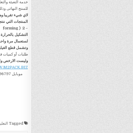
خدمة التعبئة والتغ
للمنتج النهائى وذ
لاي شيء تقريبا.وه
المنتجات التي ننتج
forming )
2
–
التشكيل بالحرارة
لستعمال مرة واحد
وتشمل قطع الغيار 
طلبات أو كميات 
وليست الارخص وا
.M2PACK.BIZ
موبايل 00201221696797 تليفون 0020225880056 فاكس 002
Tagged
التغل