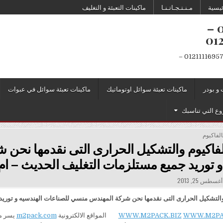
ئيسية
مـنـتـجـاتـنـا
ماكينات التعبئة و التغليف
تعبئة وتغليف 01211116954 – 01211116955 –
ماكينات تعبئة وتغليف 01211116954 – 01211116955 – 01211116956 – 01211116957 –
 و بودر
ماكينات تعبئة سوائل اوتوماتيك
ماكينات تعبئة سوائل في عبوات
روع التي تناسبك
الفاكيوم
لفاكيوم والتشكيل الحرارى التى نقدمها نح
و توريد جميع مستلزمات التغليف الحديث – ام 
PUBLISHED DATE
غسطس 25, 2013
والتشكيل الحرارى التى نقدمها نحن شركة المهندس منسي للصناعات الهندسيه و توريد
WWW.M2PA
WWW.M2PACK.BIZ
المواقع الالكترونية
m2pack.com
يسر مؤسسة المهندس منسى للتعبئة والتغليف والصناعات الهندسية ام تو باك